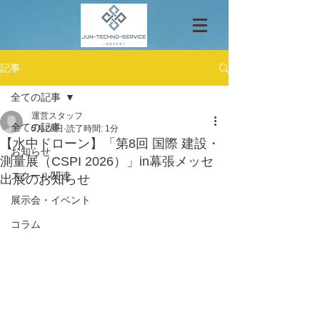
記事
全ての記事
運営スタッフ
全ての記事
5月28日
読了時間: 1分
【水中ドローン】「第8回 国際 建設・
お知らせ
測量展（CSPI 2026）」in幕張メッセ
スクール関連
出展のお知らせ
展示会・イベント
コラム