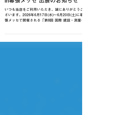
【水中ドローン】「第8回 国際
建設・測量展（CSPI 2026）」
in幕張メッセ 出展のお知らせ
いつも当店をご利用いただき、誠にありがとうご
ざいます。2026年6月17日(水)～6月20日(土)に幕
張メッセで開催される「第8回 国際 建設・測量展
（CSPI 2026）」に出展する運びとなりました。
本展示会は、建設・測量業界の発展に貢献すると
同時に、業界の課題解決・環境改善・生産性向上
に貢献することを目的とした展示会です。 株式会
社ジュンテクノサービスのブースでは、新技術
NETISへの掲載もある【FIFISHシリーズ】を中心
とした産業用水中ドローンを展示いたします！ ・
インフレ点検を革新する水中ドローン技術 国土交
通省 NETIS 登録の技術をはじめ、水中インフラ
構造物の点検・調査に活用できる最新モデルを展
示