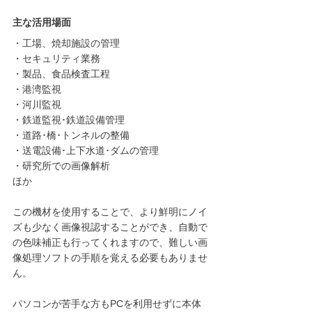
主な活用場面
・工場、焼却施設の管理
・セキュリティ業務
・製品、食品検査工程
・港湾監視
・河川監視
・鉄道監視･鉄道設備管理
・道路･橋･トンネルの整備
・送電設備･上下水道･ダムの管理
・研究所での画像解析
ほか
この機材を使用することで、より鮮明にノイ
ズも少なく画像視認することができ、自動で
の色味補正も行ってくれますので、難しい画
像処理ソフトの手順を覚える必要もありませ
ん。
パソコンが苦手な方もPCを利用せずに本体