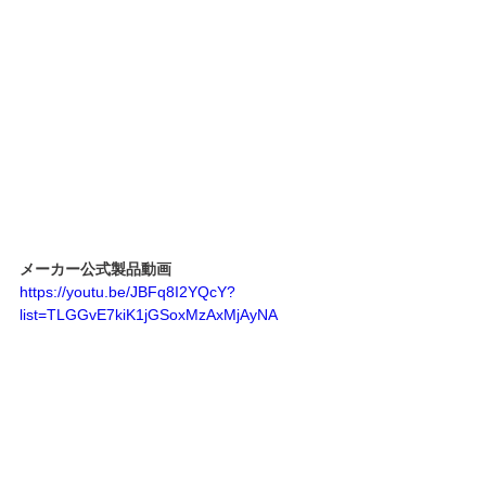
メーカー公式製品動画
https://youtu.be/JBFq8I2YQcY?
list=TLGGvE7kiK1jGSoxMzAxMjAyNA