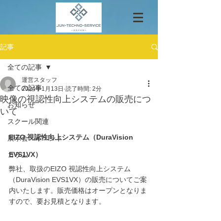
記事
全ての記事
運営スタッフ
全ての記事
2024年1月13日
読了時間: 2分
映像の視認性向上システムの販売につ
お知らせ
いて
スクール関連
EIZO 視認性向上システム（DuraVision 
展示会・イベント
EVS1VX）
コラム
弊社、取扱のEIZO 視認性向上システム
（DuraVision EVS1VX）の販売についてご案
内いたします。販売価格はオープンとなりま
すので、要お見積となります。