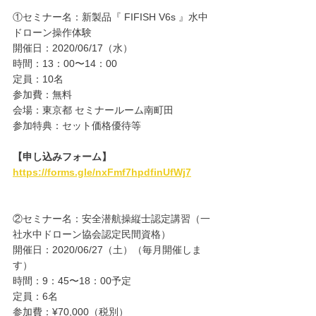
①セミナー名：新製品『 FIFISH V6s 』水中
ドローン操作体験
開催日：2020/06/17（水）
時間：13：00〜14：00
定員：10名
参加費：無料
会場：東京都 セミナールーム南町田
参加特典：セット価格優待等
【申し込みフォーム】
https://forms.gle/nxFmf7hpdfinUfWj7
②セミナー名：安全潜航操縦士認定講習（一
社水中ドローン協会認定民間資格）
開催日：2020/06/27（土）（毎月開催しま
す）
時間：9：45〜18：00予定
定員：6名
参加費：¥70,000（税別）