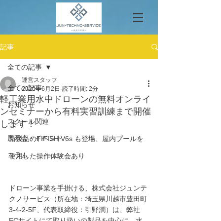
記事
全ての記事
運営スタッフ
全ての記事
2020年6月2日
読了時間: 2分
軽工業用水中ドローンの無料オンライ
お知らせ
ンセミナーから有料実習訓練まで開催
スクール関連
します！
展示会・イベント
新製品のFIFISH V6s も登場、屋内プールを
コラム
使用した操作体験会あり
ドローン事業を手掛ける、株式会社ジュンテ
クノサービス（所在地：埼玉県川越市豊田町
3-4-2-5F、代表取締役：引野潤）は、弊社
ECサイトにて取り扱いの製品を中心に、水