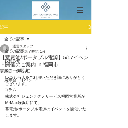
記事
全ての記事
運営スタッフ
全ての記事
5月7日
読了時間: 1分
【蓄電池/ポータブル電源】5/17イベン
お知らせ
ト開催のご案内 in 福岡市
スクール関連
更新日：
5月20日
いつも当店をご利用いただき誠にありがとう
展示会・イベント
ございます。
コラム
株式会社ジュンテクノサービス福岡営業所が
MrMax姪浜店にて、
蓄電池/ポータブル電源
のイベントを開催いた
します。