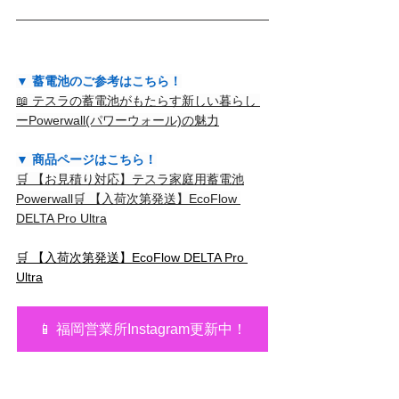
▼ 蓄電池のご参考はこちら！
📖 テスラの蓄電池がもたらす新しい暮らし 
ーPowerwall(パワーウォール)の魅力
▼ 商品ページはこちら！
🛒 【お見積り対応】テスラ家庭用蓄電池
Powerwall
🛒 【入荷次第発送】EcoFlow 
DELTA Pro Ultra
🛒 【入荷次第発送】EcoFlow DELTA Pro 
Ultra
📱 福岡営業所Instagram更新中！