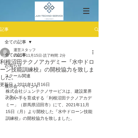
記事
全ての記事
運営スタッフ
全ての記事
2021年11月15日
読了時間: 2分
利根沼田テクノアカデミー『水中ドロ
お知らせ
ーン技能訓練校』の開校協力を致しま
スクール関連
した。
更新日：
2021年11月16日
展示会・イベント
株式会社ジュンテクノサービスは、建設業界
コラム
の担い手を育成する「利根沼田テクノアカデ
ミー」（群馬県沼田市）にて、2021年11月
15日（月）より開校した『水中ドローン技能
訓練校』の開校協力を致しました。