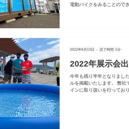
電動バイクをみることので
ました。 【水中ドローンス
きるコンテナプール施設をオー
2022年6月13日
読了時間: 1分
2022年展示会
今年も残り半年となりました
ルを掲載いたします。 弊社
インに取り扱いを行ってお
実績等が積まれてきており
でくださる方が増えておりま
請負...