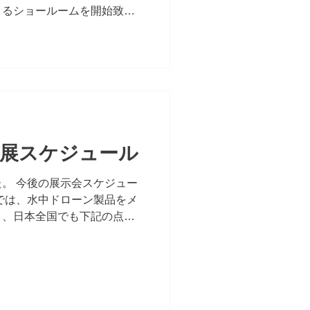
きるショールームを開始致し
クール埼玉校】貸切利用ので
プン...
出展スケジュール
。 今後の展示会スケジュー
では、水中ドローン製品をメ
り、日本全国でも下記の点で
ますので、展示会へ足を運ん
す。 ■点検・調査撮影業務の