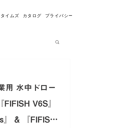
Rタイムズ
カタログ
プライバシーポリシー
コラム
求人採
業用 水中ドロー
FIFISH V6S』
us』 & 『FIFISH