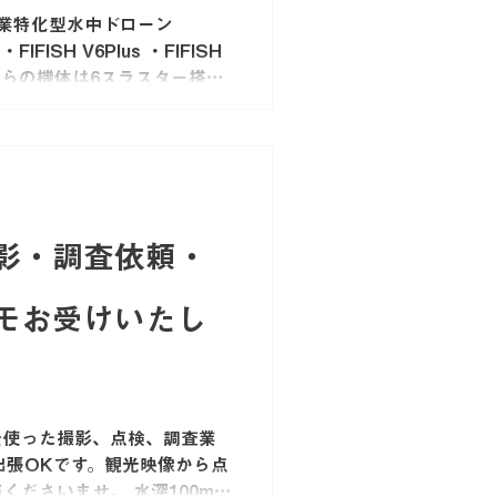
業特化型水中ドローン
FIFISH V6Plus ・FIFISH
ちらの機体は6スラスター搭載
ちろん、バッテリー容量アッ
載、ソナ...
影・調査依頼・
モお受けいたし
を使った撮影、点検、調査業
出張OKです。観光映像から点
くださいませ。 水深100mま