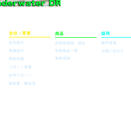
で対応可能な機体にて撮影い
長は200m対応してございます。 
会社・事業
商品
採用
を知る
を知る
を知る
会社紹介
採用情報
新技術登録・認定
事業紹介
取扱製品一覧
お問い合わせ
最新情報
表彰実績
ドローン事業
水中ドローン
脱炭素・蓄電池
© JUN TECHNO SERVICE co. All Rights
Reserved.