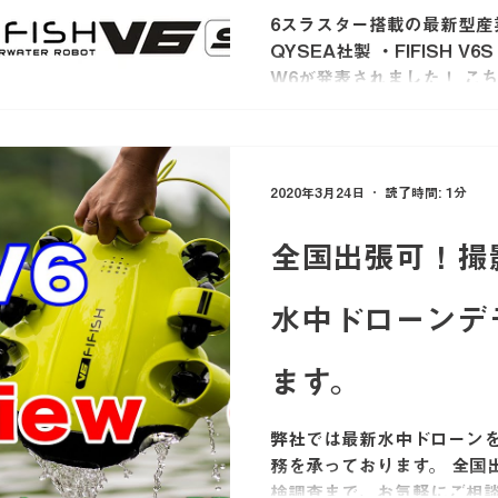
W6』 発表！
6スラスター搭載の最新型産
QYSEA社製 ・FIFISH V6S ・
W6が発表されました！ こ
で、横移動や斜め移動はも
プ、各種電動アタッチメント搭
2020年3月24日
読了時間: 1分
全国出張可！撮
水中ドローンデ
ます。
弊社では最新水中ドローン
務を承っております。 全国
検調査まで、お気軽にご相談