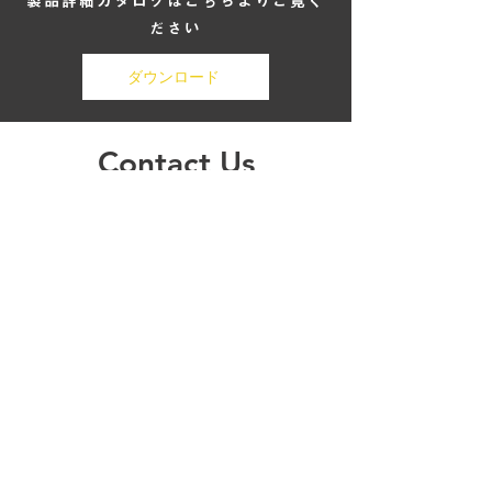
​製品詳細カタログはこちらよりご覧く
ださい
ダウンロード
Contact Us
Address
埼玉県川越市大塚1-6-27
Contact
049-265-8651
​info@jun-techno.com
Opening Hours