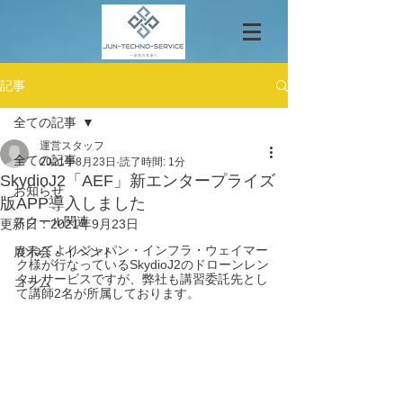
記事
全ての記事
運営スタッフ
全ての記事
2021年8月23日
読了時間: 1分
SkydioJ2「AEF」新エンタープライズ
お知らせ
版APP導入しました
スクール関連
更新日：
2021年9月23日
かねてよりジャパン・インフラ・ウェイマー
展示会・イベント
ク様が行なっているSkydioJ2のドローンレン
タルサービスですが、弊社も講習委託先とし
コラム
て講師2名が所属しております。