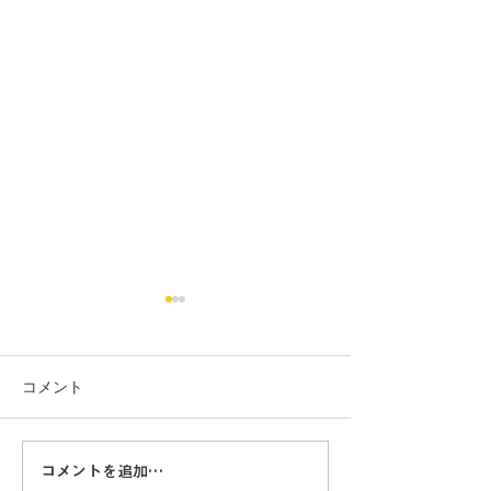
コメント
コメントを追加…
【水中ドローン】「第8回
【水中ドローン】