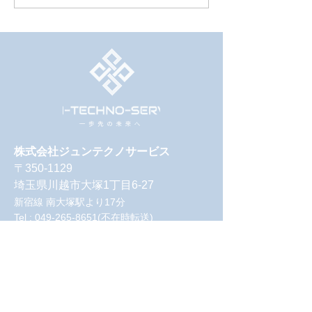
国際 建設・測量展（CSPI
Drone 2026 | 
2026）」in幕張メッセ 出
幕張メッセ に
展のお知らせ
株式会社ジュンテクノサービス
〒350-1129
埼玉県川越市大塚1丁目6-27
新宿線 南大塚駅より17分
Tel :
049-265-8651
(不在時転送)
Fax : 049-265-8652
建設業許可 埼玉県知事許可（般-2）第
74013号
会社・事業
を知
る