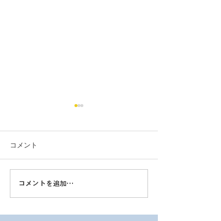
コメント
コメントを追加…
【水中ドローン】「第8回
【水中ドローン】
国際 建設・測量展（CSPI
Drone 2026 | 
2026）」in幕張メッセ 出
幕張メッセ に
展のお知らせ