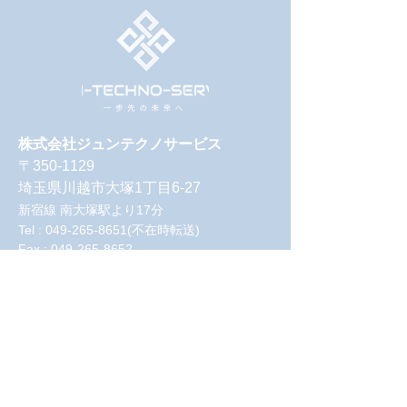
株式会社ジュンテクノサービス
〒350-1129
埼玉県川越市大塚1丁目6-27
新宿線 南大塚駅より17分
Tel :
049-265-8651
(不在時転送)
Fax : 049-265-8652
建設業許可 埼玉県知事許可（般-2）第
74013号
会社・事業
を知
る
会社紹介
事業紹介