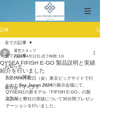
記事
全ての記事
運営スタッフ
全ての記事
2024年4月12日
読了時間: 1分
QYSEA FIFISH E-GO 製品説明と実績
お知らせ
紹介を行いました
スクール関連
2024年4月12日（金）東京ビッグサイトで行
われた
Sea Japan 2024
の展示会場にて、
展示会・イベント
QYSEA社の新モデル『FIFISH E-GO』の製
コラム
品説明と弊社の実績について30分間プレゼン
テーションを行いました。