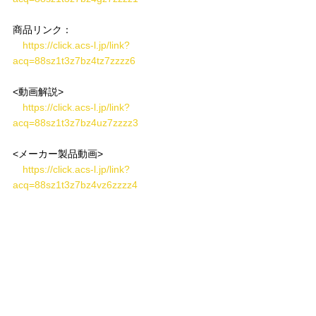
商品リンク：
https://click.acs-l.jp/link?
acq=88sz1t3z7bz4tz7zzzz6
<動画解説>
https://click.acs-l.jp/link?
acq=88sz1t3z7bz4uz7zzzz3
<メーカー製品動画>
https://click.acs-l.jp/link?
acq=88sz1t3z7bz4vz6zzzz4