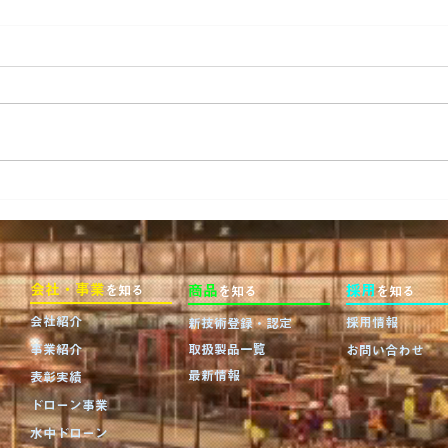
【水中ドローン】「第8回 国
【水
際 建設・測量展（CSPI
Dro
2026）」in幕張メッセ 出展の
メッ
お知らせ
会社・事業
商品
採用
を知る
を知る
を知る
会社紹介
採用情報
新技術登録・認定
事業紹介
取扱製品一覧
お問い合わせ
最新情報
表彰実績
ドローン事業
水中ドローン