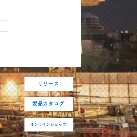
中ドローン】「Japan
ne 2026 | 第11回」in幕張
セ に出展します
リリース
製品カタログ
オンラインショップ