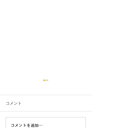
コメント
コメントを追加…
【水中ドローン】「第8回
【水中ドローン】