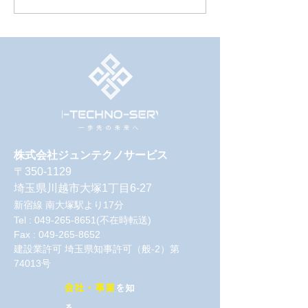
国際 建設・測量展（CSPI
Drone 2026 | 
2026）」in幕張メッセ 出
幕張メッセ に
展のお知らせ
株式会社ジュンテクノサービス
〒350-1129
埼玉県川越市大塚1丁目6-27
新宿線 南大塚駅より17分
Tel :
049-265-8651
(不在時転送)
Fax : 049-265-8652
建設業許可 埼玉県知事許可（般-2）第
74013号
会社・事業
を知