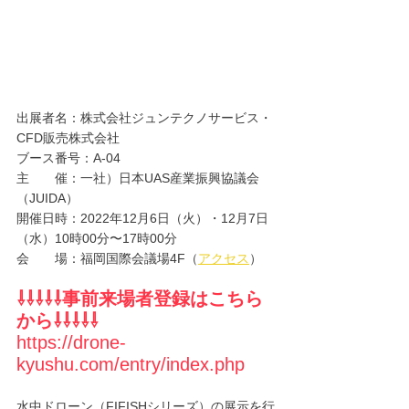
出展者名：株式会社ジュンテクノサービス・
CFD販売株式会社
ブース番号：A-04
主　　催：一社）日本UAS産業振興協議会
（JUIDA）
開催日時：2022年12月6日（火）・12月7日
（水）10時00分〜17時00分
会　　場：福岡国際会議場4F（
アクセス
）
⇩⇩⇩⇩⇩事前来場者登録はこちら
から⇩⇩⇩⇩⇩
https://drone-
kyushu.com/entry/index.php
水中ドローン（FIFISHシリーズ）の展示を行